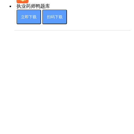
执业药师鸭题库
立即下载
扫码下载
广州千课互联网科技有限公司
许可文件
粤ICP备20071891号
12310举报